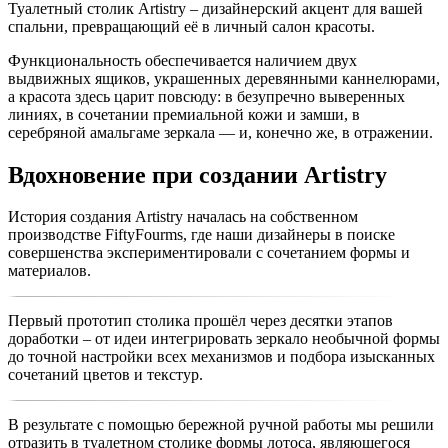
города России, а также страны СНГ. Стоимость доставки
Туалетный столик Artistry – дизайнерский акцент для вашей
благородном оттенке Chestnut Caramel.
зависит от объема и дальности перевозки и рассчитывается
спальни, превращающий её в личный салон красоты.
индивидуально по текущим тарифам транспортной компании.
Функциональность обеспечивается наличием двух
выдвижных ящиков, украшенных деревянными каннелюрами,
а красота здесь царит повсюду: в безупречно выверенных
линиях, в сочетании премиальной кожи и замши, в
серебряной амальгаме зеркала — и, конечно же, в отражении.
Вдохновение при создании Artistry
История
создания Artistry
началась на собственном
производстве FiftyFourms, где наши дизайнеры в поиске
совершенства экспериментировали с сочетанием формы и
материалов.
Первый прототип столика прошёл через десятки этапов
доработки – от идеи интегрировать зеркало необычной формы
до точной настройки всех механизмов и подбора изысканных
сочетаний цветов и текстур.
В результате с помощью бережной ручной работы мы решили
отразить в туалетном столике
формы лотоса
, являющегося