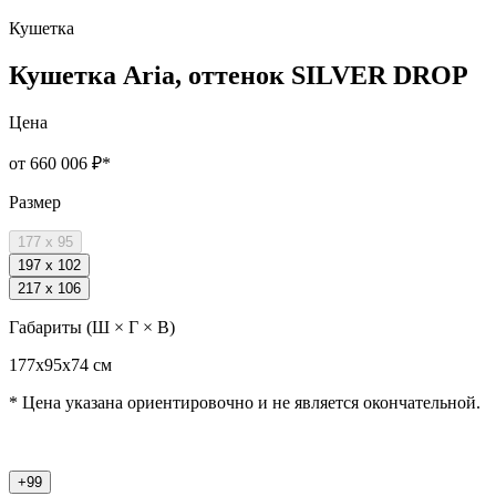
Кушетка
Кушетка Aria, оттенок SILVER DROP
Цена
от 660 006 ₽
*
Размер
177 x 95
197 x 102
217 x 106
Габариты (Ш × Г × В)
177х95х74 cм
* Цена указана ориентировочно и не является окончательной.
+99