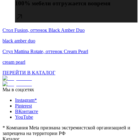
вживую и убедиться в уровне качества.
100% мебели отгружается вовремя
Стол Fusion, оттенок Black Amber Duo
Соблюдаем сроки, необходимые для успешной
реализации вашего проекта.
black amber duo
Стул Mattina Rotate, оттенок Cream Pearl
cream pearl
ПЕРЕЙТИ В КАТАЛОГ
Мы в соцсетях
Instagram*
Pinterest
ВКонтакте
YouTube
*
Компания Meta признана экстремистской организацией и
запрещена на территории РФ
Каталог