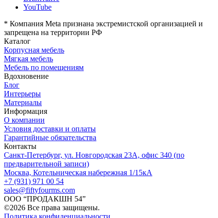
место для отдыха, которое подходит под ваши потребности, а
YouTube
зависит от объема и дальности перевозки и рассчитывается
исключительное качество ручной работы мастеров FiftyFourms
индивидуально по текущим тарифам транспортной компании.
обеспечивает его долговечность и гармоничный облик.
*
Компания Meta признана экстремистской организацией и
запрещена на территории РФ
Каталог
Корпусная мебель
Мягкая мебель
Мебель по помещениям
Вдохновение
Блог
Интерьеры
Материалы
Информация
О компании
Условия доставки и оплаты
Гарантийные обязательства
Контакты
Санкт-Петербург, ул. Новгородская 23А, офис 340 (по
предварительной записи)
Москва, Котельническая набережная 1/15кА
+7 (931) 971 00 54
sales@fiftyfourms.com
ООО “ПРОДАКШН 54”
©
2026
Все права защищены.
Политика конфиденциальности