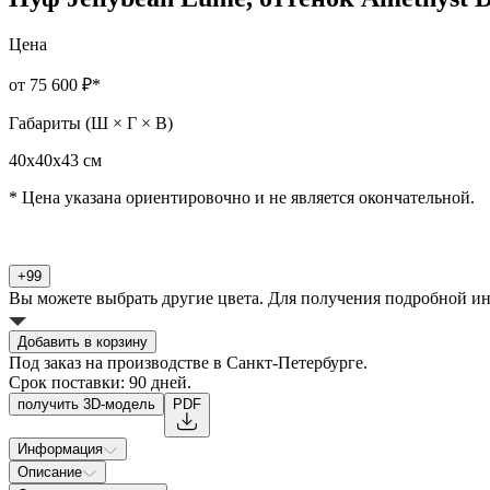
Цена
от 75 600 ₽
*
Габариты (Ш × Г × В)
40х40х43 см
* Цена указана ориентировочно и не является окончательной.
+99
Вы можете выбрать другие цвета. Для получения подробной и
Добавить в корзину
Под заказ на производстве в Санкт-Петербурге.
Срок поставки: 90 дней.
получить 3D-модель
PDF
Информация
Материалы исполнения
натуральная кожа / экокожа / замша
Описание
Габариты (Ш × Г × В)
40х40х43 см