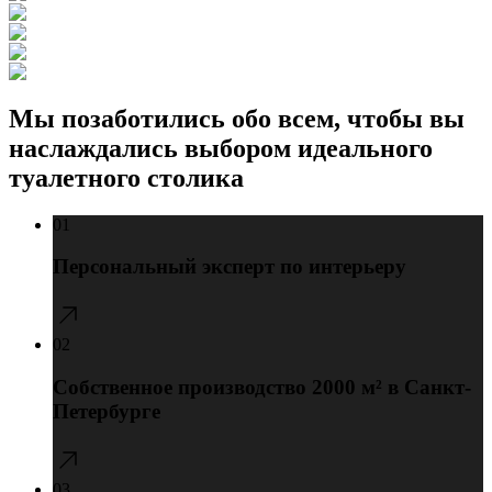
Мы позаботились обо всем, чтобы вы
наслаждались выбором идеального
туалетного столика
01
Персональный эксперт по интерьеру
02
Сопровождаем вас на каждом этапе — от подбора
мебели до послепродажного сервиса.
Собственное производство 2000 м² в Санкт-
Петербурге
03