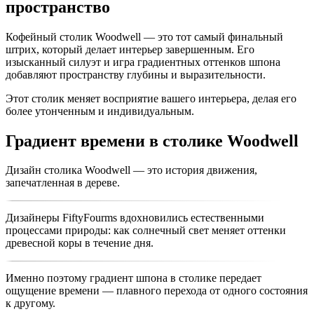
пространство
облике. Его можно легко перемещать, как аксессуар, в
наличными или по выставленному счету. Доставка
зависимости от настроения и задачи. Он добавит роскошный
осуществляется по Москве, в Санкт-Петербург и в другие
штрих в интерьер вашего вестибюля или гостиной.
города России, а также страны СНГ. Стоимость доставки
Кофейный столик Woodwell — это тот самый финальный
зависит от объема и дальности перевозки и рассчитывается
штрих, который делает интерьер завершенным. Его
Оттенок Walnut вдохновлен теплотой и естественной
индивидуально по текущим тарифам транспортной компании.
изысканный силуэт и игра градиентных оттенков шпона
красотой орехового дерева, создавая особенную атмосферу в
добавляют пространству глубины и выразительности.
вашем интерьере.
Этот столик меняет восприятие вашего интерьера, делая его
более утонченным и индивидуальным.
Градиент времени в столике Woodwell
Дизайн столика Woodwell — это
история движения
,
запечатленная в дереве.
Дизайнеры FiftyFourms вдохновились естественными
процессами природы: как
солнечный свет
меняет оттенки
древесной коры в течение дня.
Именно поэтому
градиент
шпона в столике передает
ощущение времени — плавного перехода от одного состояния
к другому.