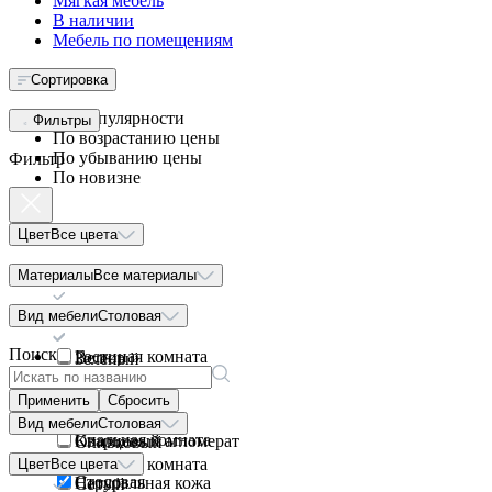
Мягкая мебель
В наличии
Мебель по помещениям
Сортировка
По популярности
Фильтры
По возрастанию цены
По убыванию цены
Фильтр
По новизне
Цвет
Все цвета
Бежевый
Материалы
Все материалы
Букле
Вид мебели
Белый
Столовая
Поиск
Гостиная комната
Велюр
Зеленый
Кабинет
Замша
Коричневый
Применить
Сбросить
Вид мебели
Столовая
Спальная комната
Кварцевый агломерат
Оливковый
Гостиная комната
Цвет
Все цвета
Столовая
Натуральная кожа
Серый