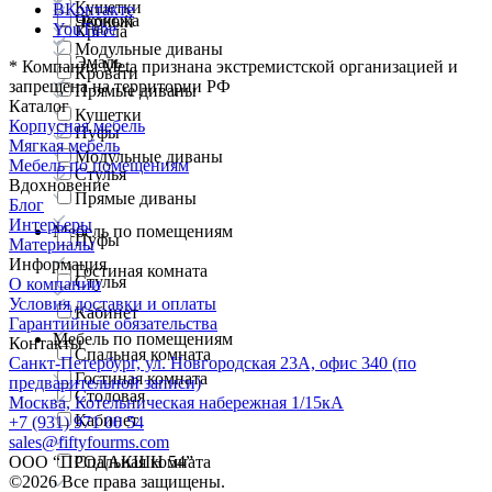
Кушетки
ВКонтакте
Экокожа
Черный
YouTube
Кресла
Модульные диваны
Эмаль
*
Компания Meta признана экстремистской организацией и
Кровати
запрещена на территории РФ
Прямые диваны
Каталог
Кушетки
Корпусная мебель
Пуфы
Мягкая мебель
Модульные диваны
Мебель по помещениям
Стулья
Вдохновение
Прямые диваны
Блог
Интерьеры
Мебель по помещениям
Пуфы
Материалы
Информация
Гостиная комната
Стулья
О компании
Условия доставки и оплаты
Кабинет
Гарантийные обязательства
Мебель по помещениям
Контакты
Спальная комната
Санкт-Петербург, ул. Новгородская 23А, офис 340 (по
Гостиная комната
предварительной записи)
Столовая
Москва, Котельническая набережная 1/15кА
Кабинет
+7 (931) 971 00 54
sales@fiftyfourms.com
ООО “ПРОДАКШН 54”
Спальная комната
©
2026
Все права защищены.