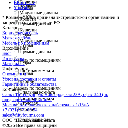
Кушетки
ВКонтакте
Экокожа
Черный
YouTube
Кресла
Модульные диваны
Эмаль
*
Компания Meta признана экстремистской организацией и
Кровати
запрещена на территории РФ
Прямые диваны
Каталог
Кушетки
Корпусная мебель
Пуфы
Мягкая мебель
Модульные диваны
Мебель по помещениям
Стулья
Вдохновение
Прямые диваны
Блог
Интерьеры
Мебель по помещениям
Пуфы
Материалы
Информация
Гостиная комната
Стулья
О компании
Условия доставки и оплаты
Кабинет
Гарантийные обязательства
Мебель по помещениям
Контакты
Спальная комната
Санкт-Петербург, ул. Новгородская 23А, офис 340 (по
Гостиная комната
предварительной записи)
Столовая
Москва, Котельническая набережная 1/15кА
Кабинет
+7 (931) 971 00 54
sales@fiftyfourms.com
ООО “ПРОДАКШН 54”
Спальная комната
©
2026
Все права защищены.