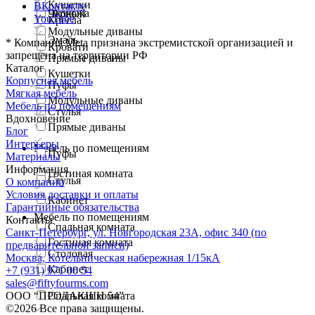
Кушетки
ВКонтакте
Экокожа
Черный
YouTube
Кресла
Модульные диваны
Эмаль
*
Компания Meta признана экстремистской организацией и
Кровати
запрещена на территории РФ
Прямые диваны
Каталог
Кушетки
Корпусная мебель
Пуфы
Мягкая мебель
Модульные диваны
Мебель по помещениям
Стулья
Вдохновение
Прямые диваны
Блог
Интерьеры
Мебель по помещениям
Пуфы
Материалы
Информация
Гостиная комната
Стулья
О компании
Условия доставки и оплаты
Кабинет
Гарантийные обязательства
Мебель по помещениям
Контакты
Спальная комната
Санкт-Петербург, ул. Новгородская 23А, офис 340 (по
Гостиная комната
предварительной записи)
Столовая
Москва, Котельническая набережная 1/15кА
Кабинет
+7 (931) 971 00 54
sales@fiftyfourms.com
ООО “ПРОДАКШН 54”
Спальная комната
©
2026
Все права защищены.