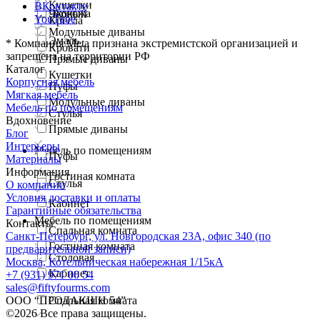
Кушетки
ВКонтакте
Экокожа
Черный
YouTube
Кресла
Модульные диваны
Эмаль
*
Компания Meta признана экстремистской организацией и
Кровати
запрещена на территории РФ
Прямые диваны
Каталог
Кушетки
Корпусная мебель
Пуфы
Мягкая мебель
Модульные диваны
Мебель по помещениям
Стулья
Вдохновение
Прямые диваны
Блог
Интерьеры
Мебель по помещениям
Пуфы
Материалы
Информация
Гостиная комната
Стулья
О компании
Условия доставки и оплаты
Кабинет
Гарантийные обязательства
Мебель по помещениям
Контакты
Спальная комната
Санкт-Петербург, ул. Новгородская 23А, офис 340 (по
Гостиная комната
предварительной записи)
Столовая
Москва, Котельническая набережная 1/15кА
Кабинет
+7 (931) 971 00 54
sales@fiftyfourms.com
ООО “ПРОДАКШН 54”
Спальная комната
©
2026
Все права защищены.