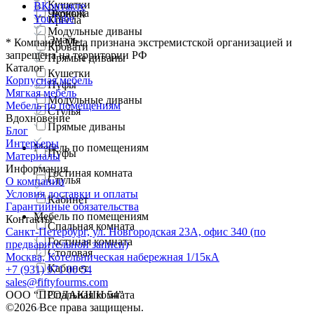
Кушетки
ВКонтакте
Экокожа
Черный
YouTube
Кресла
Модульные диваны
Эмаль
*
Компания Meta признана экстремистской организацией и
Кровати
запрещена на территории РФ
Прямые диваны
Каталог
Кушетки
Корпусная мебель
Пуфы
Мягкая мебель
Модульные диваны
Мебель по помещениям
Стулья
Вдохновение
Прямые диваны
Блог
Интерьеры
Мебель по помещениям
Пуфы
Материалы
Информация
Гостиная комната
Стулья
О компании
Условия доставки и оплаты
Кабинет
Гарантийные обязательства
Мебель по помещениям
Контакты
Спальная комната
Санкт-Петербург, ул. Новгородская 23А, офис 340 (по
Гостиная комната
предварительной записи)
Столовая
Москва, Котельническая набережная 1/15кА
Кабинет
+7 (931) 971 00 54
sales@fiftyfourms.com
ООО “ПРОДАКШН 54”
Спальная комната
©
2026
Все права защищены.